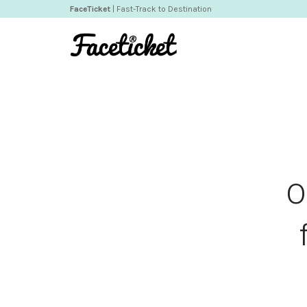
FaceTicket
| Fast-Track to Destination
O