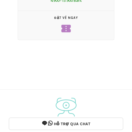
4.900–15.900 Baht
ĐẶT VÉ NGAY
confirmation_number
HỖ TRỢ QUA CHAT