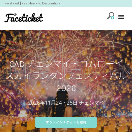
FaceTicket
| Fast-Track to Destination
CAD チェンマイ・コムローイ
スカイランタンフェスティバル
2026
2026年11月24・25日 チェンマイ
オンラインチケットを取得