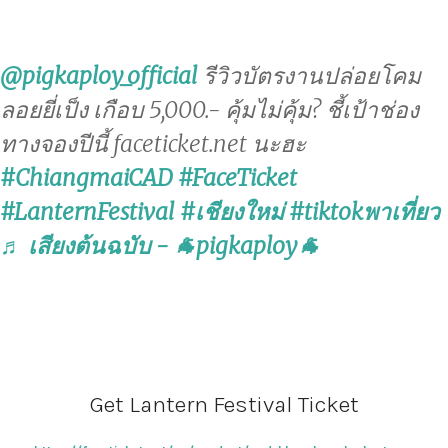
@pigkaploy_official
รีวิวบัตรงานปล่อยโคม
ลอยยี่เป็ง เกือบ 5,000.- คุ้มไม่คุ้ม? ชี้เป้าช่อง
ทางจองปีนี้ faceticket.net นะฮะ
#ChiangmaiCAD
#FaceTicket
#LanternFestival
#เชียงใหม่
#tiktokพาเที่ยว
♬ เสียงต้นฉบับ - 🐐pigkaploy🐐
Get Lantern Festival Ticket