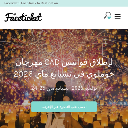
FaceTicket
| Fast-Track to Destination
مهرجان CAD لإطلاق فوانيس
خوملوي في تشيانغ ماي 2026
24–25 نوفمبر 2026، تشيانغ ماي
احصل على التذكرة عبر الإنترنت